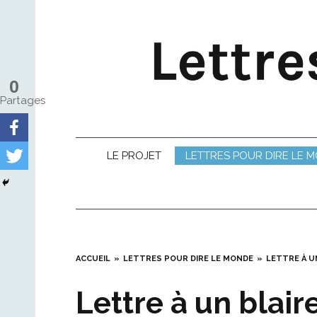
Skip
to
content
0
Partages
LE PROJET
LETTRES POUR DIRE LE 
ACCUEIL
LETTRES POUR DIRE LE MONDE
LETTRE À UN
Lettre à un blair