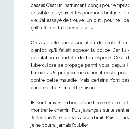
casser. C’est un instrument conçu pour emprisonn
possible, les yeux et les poumons brûlants. Po
vie. J’ai essayé de trouver un outil pour te lib
griffer. Ils ont la tuberculose. »
On a appelé une association de protection 
bientôt, qu’il fallait appeler la police. Car
population mondiale de ton espèce. C’est d
tuberculose se propage parmi vous depuis l
fermiers. Un programme national existe pour
contre cette maladie. Mais certains n’ont p
encore dehors en cette saison…
Ils sont arrivés au bout d’une heure et demie Ils
montrer le chemin. Plus j’avançais sur le sentie
Je tendais l’oreille mais aucun bruit. Puis je t’a
je ne pourrai jamais l’oublier.