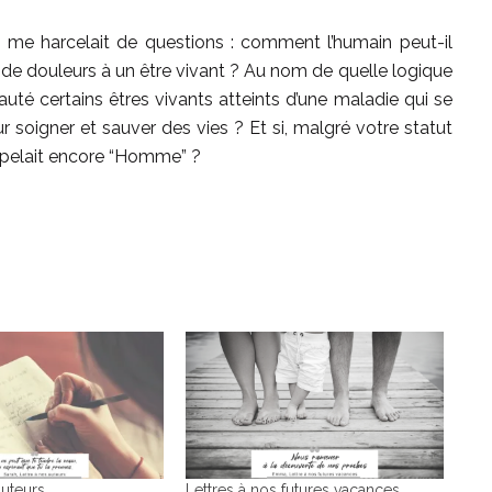
er, me harcelait de questions : comment l’humain peut-il
 de douleurs à un être vivant ? Au nom de quelle logique
uté certains êtres vivants atteints d’une maladie qui se
r soigner et sauver des vies ? Et si, malgré votre statut
ppelait encore “Homme” ?
auteurs
Lettres à nos futures vacances