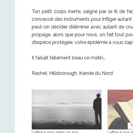
Ton petit corps inerte, saigné par le fil de f
concevoir des instruments pour infliger autant
peut-on décider d’éliminer avec autant de crua
propage, alors que pour nous, on fait tout pou
d’espèce protégée, votre épidémie à vous s’a
Il faisait tellement beau ce matin…
Rachel, Hillsborough, Irlande du Nord
Lettre à moi dans 10 ans
Lettre à nos 