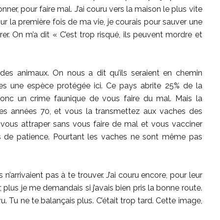
er, pour faire mal. J’ai couru vers la maison le plus vite
ur la première fois de ma vie, je courais pour sauver une
érer. On m’a dit « C’est trop risqué, ils peuvent mordre et
des animaux. On nous a dit qu’ils seraient en chemin
 tu es une espèce protégée ici. Ce pays abrite 25% de la
onc un crime faunique de vous faire du mal. Mais la
es années 70, et vous la transmettez aux vaches des
 vous attraper sans vous faire de mal et vous vacciner
as de patience. Pourtant les vaches ne sont même pas
 n’arrivaient pas à te trouver. J’ai couru encore, pour leur
r, plus je me demandais si j’avais bien pris la bonne route.
i vu. Tu ne te balançais plus. C’était trop tard. Cette image,