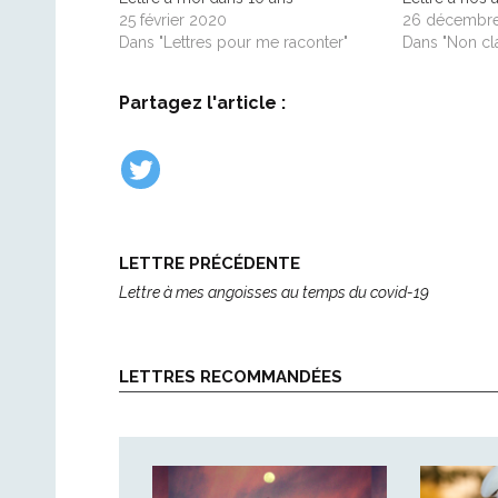
25 février 2020
26 décembr
Dans "Lettres pour me raconter"
Dans "Non cl
Partagez l'article :
Post
LETTRE PRÉCÉDENTE
navigation
Lettre à mes angoisses au temps du covid-19
LETTRES RECOMMANDÉES