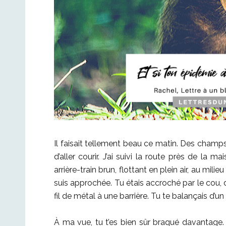
Il faisait tellement beau ce matin. Des champs,
d’aller courir. J’ai suivi la route près de la ma
arrière-train brun, flottant en plein air, au mili
suis approchée. Tu étais accroché par le cou,
fil de métal à une barrière. Tu te balançais d’un
À ma vue, tu t’es bien sûr braqué davantage. L