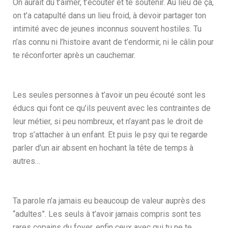
On aurait dû t’aimer, t’écouter et te soutenir. Au lieu de ça,
on t’a catapulté dans un lieu froid, à devoir partager ton
intimité avec de jeunes inconnus souvent hostiles. Tu
n’as connu ni l’histoire avant de t’endormir, ni le câlin pour
te réconforter après un cauchemar.
Les seules personnes à t’avoir un peu écouté sont les
éducs qui font ce qu’ils peuvent avec les contraintes de
leur métier, si peu nombreux, et n’ayant pas le droit de
trop s’attacher à un enfant. Et puis le psy qui te regarde
parler d’un air absent en hochant la tête de temps à
autres…
Ta parole n’a jamais eu beaucoup de valeur auprès des
“adultes”.
Les seuls à t’avoir jamais compris sont tes
rares copains du foyer, enfin ceux avec qui tu ne te