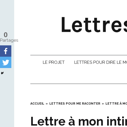
Skip
to
content
0
Partages
LE PROJET
LETTRES POUR DIRE LE 
ACCUEIL
LETTRES POUR ME RACONTER
LETTRE À MO
Lettre à mon int