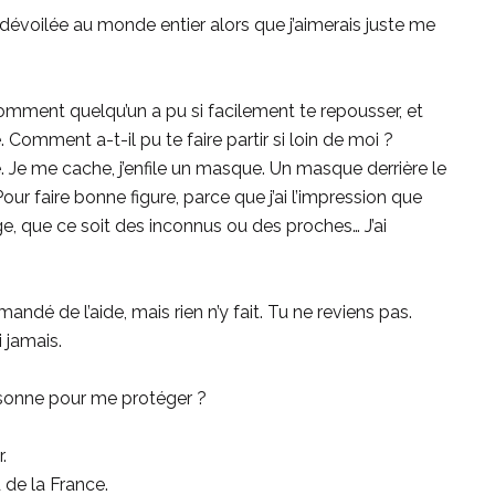
e dévoilée au monde entier alors que j’aimerais juste me
ment quelqu’un a pu si facilement te repousser, et
Comment a-t-il pu te faire partir si loin de moi ?
. Je me cache, j’enfile un masque. Un masque derrière le
r faire bonne figure, parce que j’ai l’impression que
, que ce soit des inconnus ou des proches… J’ai
ndé de l’aide, mais rien n’y fait. Tu ne reviens pas.
i jamais.
sonne pour me protéger ?
.
 de la France.