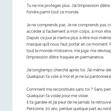
Tu ne me protèges plus. J’ai l’impression d’êtr
fondre parmi tout ce monde.
Je ne comprends pas. Je ne comprends pas com
accéder si facilement à mon corps, à mon être. 
Depuis ce jour je n’arrive plus à être moi-même
masque qu’il nous faut porter en ce moment. Pou
tout le monde m’observe, me juge, me dévisage
l’impression d’être traquée en permanence.
J’ai longtemps cherché après toi. J’ai même dema
Quelqu’un t’a volé à moi et je ne lui pardonnera
Comment me reconstruire sans toi ? Sans per
Quelqu’un t’a volée pour me violer.
Il t’a gardée et j’ai peur de ne jamais te retrouver
Personne, 20 ans, perdue quelque part au nord