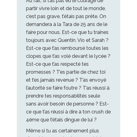
Au fait, si t’as pas eu le courage de
partir vivre loin et de tout le monde,
c’est pas grave, t’étais pas prête. On
demandera à la Tara de 25 ans de le
faire pour nous. Est-ce que tu traînes
toujours avec Quentin, Vio et Sarah ?
Est-ce que t’as remboursé toutes les
clopes que t’as volé devant le lycée ?
Est-ce que t’as respecté tes
promesses ? T’es partie de chez toi
et t’es jamais revenue ? T’as envoyé
l’autorité se faire foutre ? T’as réussi à
prendre tes responsabilités seule
sans avoir besoin de personne ? Est-
ce que t’as réussi à dire à ton crush de
4ème que t’étais dingue de lui ?
Même si tu as certainement plus