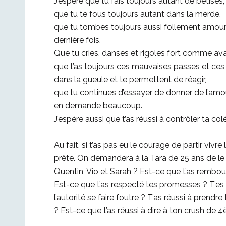
J’espère que tu fais toujours autant de bêtises,
que tu te fous toujours autant dans la merde,
que tu tombes toujours aussi follement amour
dernière fois.
Que tu cries, danses et rigoles fort comme ava
que t’as toujours ces mauvaises passes et ce
dans la gueule et te permettent de réagir,
que tu continues d’essayer de donner de l’amou
en demande beaucoup.
J’espère aussi que t’as réussi à contrôler ta co
Au fait, si t’as pas eu le courage de partir vivre
prête. On demandera à la Tara de 25 ans de le 
Quentin, Vio et Sarah ? Est-ce que t’as rembou
Est-ce que t’as respecté tes promesses ? T’es 
l’autorité se faire foutre ? T’as réussi à prend
? Est-ce que t’as réussi à dire à ton crush de 4