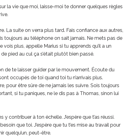
ur la vie que moi, laisse-moi te donner quelques règles
rive.
e. La suite on verra plus tard. Fais confiance aux autres,
ds toujours au téléphone on sait jamais. Ne mets pas de
vois plus, appelle Marius si tu apprends qu’il a un
de pied au cul ça s’était plutôt bien passé.
on de te laisser guider par le mouvement. Écoute du
ont occupés de toi quand toi tu n’arrivais plus.
e, pour être sûre de ne jamais les suivre. Sois toujours
tant, si tu paniques, ne le dis pas à Thomas, sinon lui
y contribuer à ton échelle. J’espère que t’as réussi.
 besoin que toi. J’espère que tu t’es mise au travail pour
nir quelqu’un, peut-être.