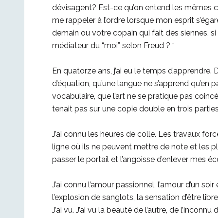
dévisagent? Est-ce qu’on entend les mêmes ch
me rappeler à l’ordre lorsque mon esprit s’égar
demain ou votre copain qui fait des siennes, s
médiateur du “moi” selon Freud ? “
En quatorze ans, j’ai eu le temps d’apprendre.
d’équation, qu’une langue ne s’apprend qu’en pa
vocabulaire, que l’art ne se pratique pas coin
tenait pas sur une copie double en trois parties
J’ai connu les heures de colle. Les travaux for
ligne où ils ne peuvent mettre de note et les pl
passer le portail et l’angoisse d’enlever mes éc
J’ai connu l’amour passionnel, l’amour d’un soir 
l’explosion de sanglots, la sensation d’être libre
J’ai vu. J’ai vu la beauté de l’autre, de l’inco