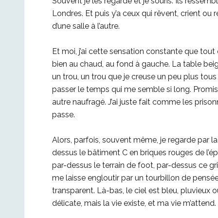
Souvent je les regarde et je souris. Ils ressemb
Londres. Et puis y’a ceux qui rêvent, crient ou ré
d’une salle à l’autre.
Et moi, j’ai cette sensation constante que tout 
bien au chaud, au fond à gauche. La table beig
un trou, un trou que je creuse un peu plus tous 
passer le temps qui me semble si long. Promis
autre naufragé. J’ai juste fait comme les priso
passe.
Alors, parfois, souvent même, je regarde par la 
dessus le bâtiment C en briques rouges de l’ép
par-dessus le terrain de foot, par-dessus ce gri
me laisse engloutir par un tourbillon de pensée
transparent. Là-bas, le ciel est bleu, pluvieux 
délicate, mais la vie existe, et ma vie m’attend.