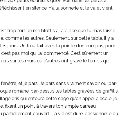
lent aux petits écureuils qu’on voit dans les parcs à
fléchissent en silence. Y’a la sonnerie et le va et vient
est trop fort. Je me blottis à la place que tu m’as laissé
e, comme les autres. Seulement, sur cette table, il y a
les jours. Un trou fait avec la pointe d’un compas, pour
 c’est pas moi qui l’ai commencé. C’est sûrement un
nniers sur les murs où d’autres ont gravé le temps qui
fenêtre, et je pars. Je pars sans vraiment savoir où, par-
oque romane, par-dessus les tables gravées de graffitis,
llage gris qui entoure cette cage qu’on appelle école, je
s, fixant un point à travers ton simple carreau
ou partiellement couvert. La vie est dure, passionnelle ou