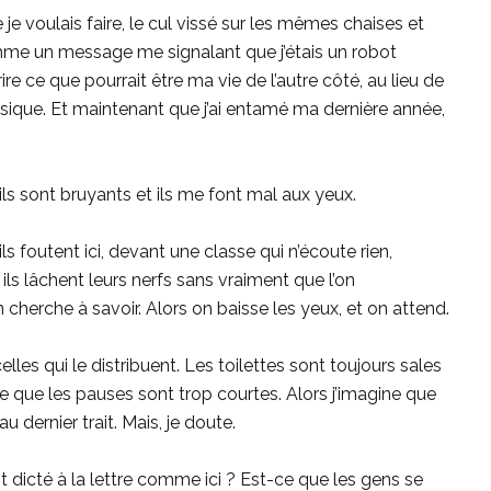
e voulais faire, le cul vissé sur les mêmes chaises et
me un message me signalant que j’étais un robot
rire ce que pourrait être ma vie de l’autre côté, au lieu de
sique. Et maintenant que j’ai entamé ma dernière année,
ils sont bruyants et ils me font mal aux yeux.
 foutent ici, devant une classe qui n’écoute rien,
 ils lâchent leurs nerfs sans vraiment que l’on
cherche à savoir. Alors on baisse les yeux, et on attend.
les qui le distribuent. Les toilettes sont toujours sales
rce que les pauses sont trop courtes. Alors j’imagine que
 dernier trait. Mais, je doute.
st dicté à la lettre comme ici ? Est-ce que les gens se