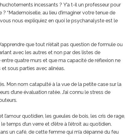
uchotements incessants ? Y’a t-il un professeur pour
e ? “Mademoiselle, au lieu d’imaginer votre tenue de
i vous nous expliquiez en quoi le psychanalyste est le
 D’apprendre que tout n’était pas question de formule ou
rlant avec les autres et non par des listes de
cé entre quatre murs et que ma capacité de réflexion ne
 et sous parties avec alinéas.
cés. Mon nom catapulté à la vue de la petite case sur la
eurs d’une évaluation ratée. J’ai connu le stress de
outeurs.
et l’amour quotidien, les gueules de bois, les cris de rage,
 le temps d’un verre et d’être à l’étroit au quotidien.
nnu dans un café, de cette femme qui m’a dépanné du feu