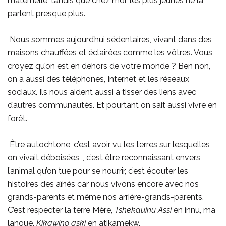
maternelle, tandis que chez moi, les plus jeunes ne la
parlent presque plus.
Nous sommes aujourd’hui sédentaires, vivant dans des
maisons chauffées et éclairées comme les vôtres. Vous
croyez qu’on est en dehors de votre monde ? Ben non,
on a aussi des téléphones, Internet et les réseaux
sociaux. Ils nous aident aussi à tisser des liens avec
d’autres communautés. Et pourtant on sait aussi vivre en
forêt.
Être autochtone, c’est avoir vu les terres sur lesquelles
on vivait
déboisées,
, c’est être reconnaissant envers
l’animal qu’on tue pour se nourrir, c’est écouter les
histoires des aînés car nous vivons encore avec nos
grands-parents et même nos arrière-grands-parents.
C’est respecter la terre Mère,
Tshekauinu Assi
en innu, ma
langue.
Kikawino aski
en atikamekw.